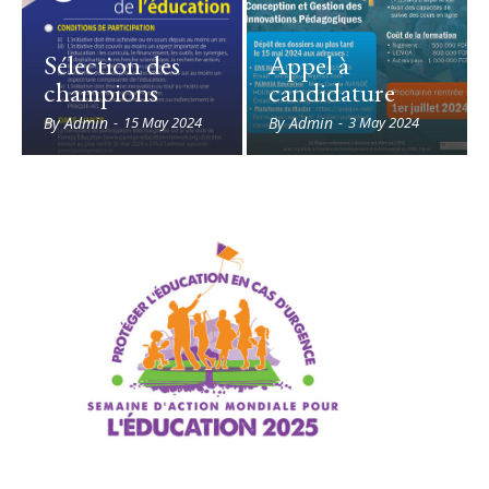
d’ouverture sous
Assemblée
le signe de la
mondiale
Sélection des
Appel à
coopération
By
champions
candidature
régionale
Armel Dotou
AHOUANDJINOU
By
Admin
By
Admin
-
15 May 2024
-
3 May 2024
By
Admin
-
2 July 2026
-
2 July 2026