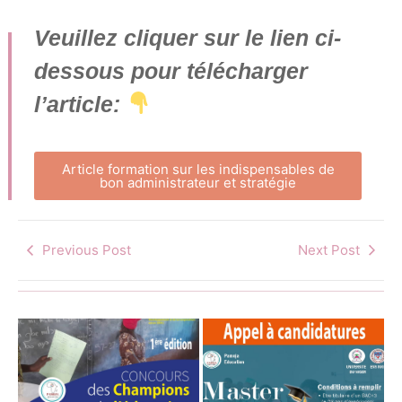
Veuillez cliquer sur le lien ci-
dessous pour télécharger
l’article:
Article formation sur les indispensables de
bon administrateur et stratégie
Previous Post
Next Post
Regarder en
arrière pour
avancer : l’ICAE
célèbre les 50
ans de sa
Une cérémonie
Première