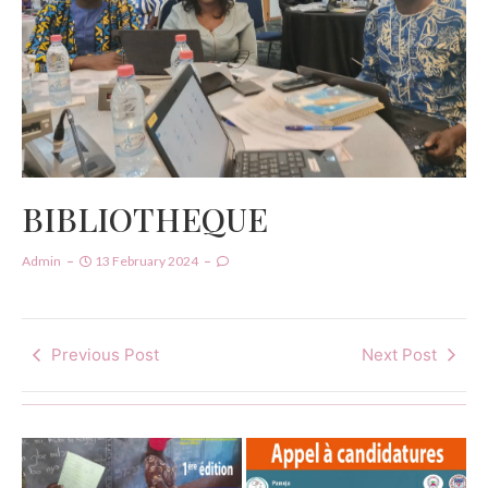
BIBLIOTHEQUE
Admin
13 February 2024
Previous Post
Next Post
Regarder en
arrière pour
avancer : l’ICAE
célèbre les 50