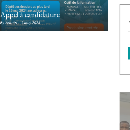
Une cérémonie d’ouverture sous le
Appel à candidature
signe de la coopération régionale
By
Admin
-
3 May 2024
By
Admin
-
2 July 2026