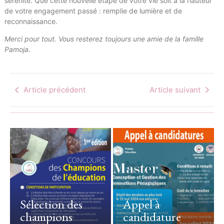
sérénité. Que cette nouvelle étape de votre vie soit à la hauteur
de votre engagement passé : remplie de lumière et de
reconnaissance.
Merci pour tout. Vous resterez toujours une amie de la famille
Pamoja.
Article précédent
Article suivant
Regarder en
arrière pour
avancer : l’ICAE
célèbre les 50
ans de sa
Une cérémonie
Première
d’ouverture sous
Assemblée
le signe de la
mondiale
Sélection des
Appel à
coopération
By
champions
candidature
régionale
Armel Dotou
AHOUANDJINOU