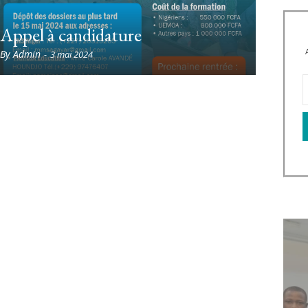
Une cérémonie d’ouverture sous le
Appel à candidature
signe de la coopération régionale
By
Admin
-
3 mai 2024
By
Admin
-
2 juillet 2026